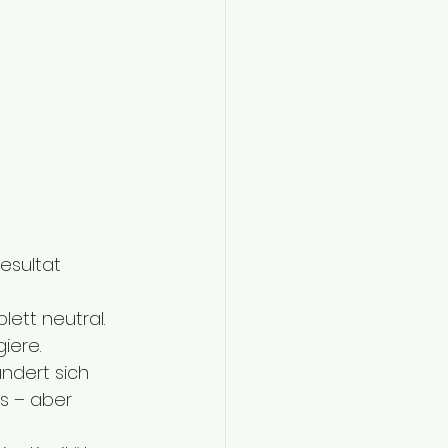
esultat 
ett neutral. 
iere.
ndert sich 
s – aber 