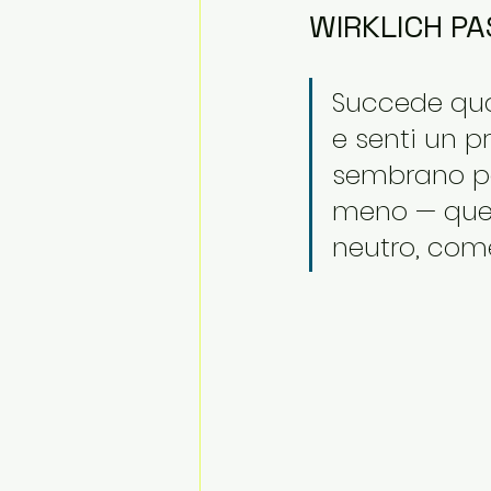
WIRKLICH PA
Succede quas
e senti un p
sembrano per
meno — quell
neutro, come