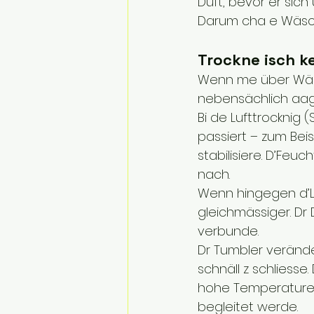
Duft, bevor er sic
Darum cha e Wäsch 
Trockne isch ke
Wenn me über Wäsc
nebensächlich aaglu
Bi de Lufttrocknig
passiert – zum Beis
stabilisiere. D’Feuc
nach.
Wenn hingegen d’Luf
gleichmässiger. Dr 
verbunde.
Dr Tumbler veränder
schnäll z schliesse. 
hohe Temperature c
begleitet werde.