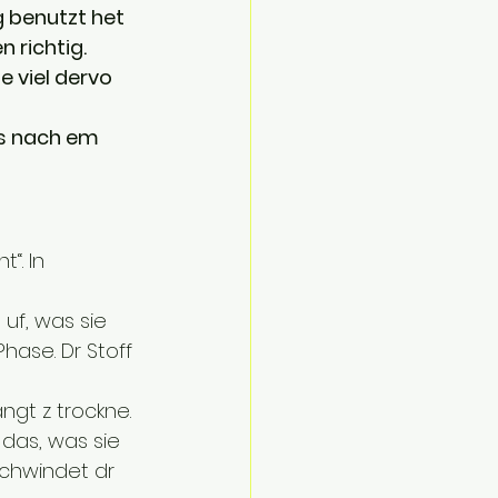
 benutzt het 
n richtig.
 viel dervo 
as nach em 
“. In 
f, was sie 
hase. Dr Stoff 
gt z trockne.
das, was sie 
chwindet dr 