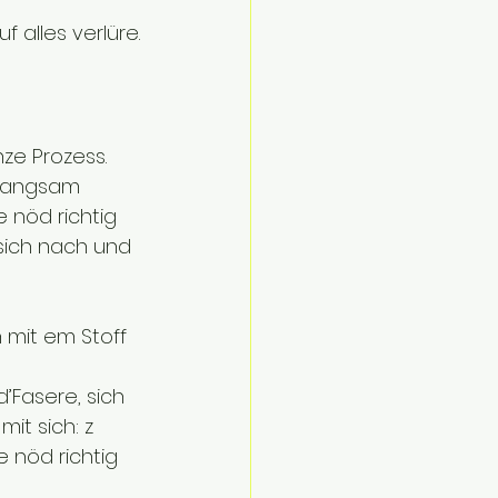
 alles verlüre.
nze Prozess.
 langsam 
 nöd richtig 
t sich nach und 
 mit em Stoff 
’Fasere, sich 
mit sich: z 
 nöd richtig 