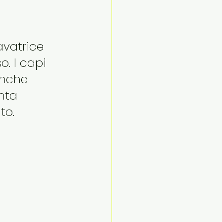
avatrice 
. I capi 
anche 
nta 
to.