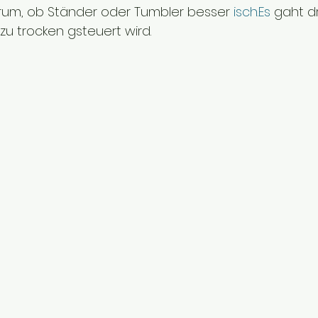
rum, ob Ständer oder Tumbler besser 
isch.Es
 gaht d
u trocken gsteuert wird.