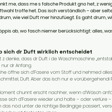
kt me, dass me s falsche Produkt gno het, z wenig
ftwahl troffe het. Das isch verständlich – aber selte
rum, wie viel Duft mer hinzufüegt. Es gaht drum, wie
ppis ab, wo fasch niemer berücksichtigt: alles, w
 sich dr Duft wirklich entscheidet
 z denke, dass dr Duft i de Waschmaschine „entstaht
s nur dr Anfang.
 öffne sich d’Fasere vom Stoff und nehmed alles u
chmittel, Duft. Aber das isch nur e vorübergehendi P
Moment chunnt erscht nachher, wenn d’Wäsch anfän
se sich d’Fasere wieder und halte – oder verlüre – 
das nöd unter de richtige Bedingige passiert, vers