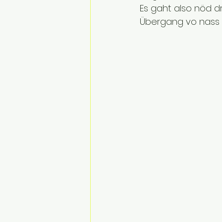
Es gaht also nöd d
Übergang vo nass z