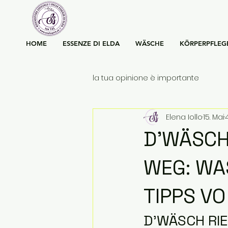
HOME
ESSENZE DI ELDA
WÄSCHE
KÖRPERPFLEG
la tua opinione è importante
Elena Iollo
15. Mai
D’WÄSCH
WEG: WA
TIPPS VO
D’WÄSCH RIE