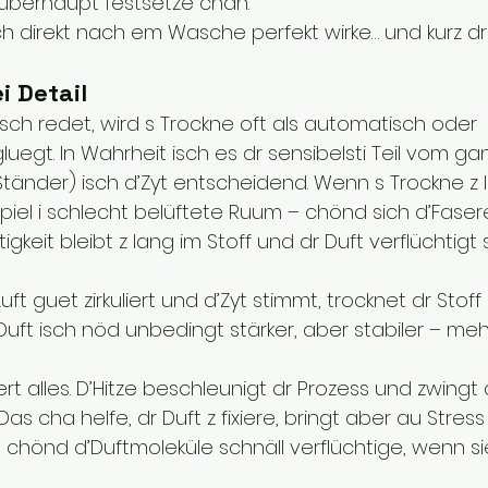
h überhaupt festsetze chan.
direkt nach em Wasche perfekt wirke… und kurz druf
i Detail
h redet, wird s Trockne oft als automatisch oder 
egt. In Wahrheit isch es dr sensibelsti Teil vom ga
 (Ständer) isch d’Zyt entscheidend. Wenn s Trockne z
piel i schlecht belüftete Ruum – chönd sich d’Fasere
htigkeit bleibt z lang im Stoff und dr Duft verflüchtig
t guet zirkuliert und d’Zyt stimmt, trocknet dr Stoff 
Duft isch nöd unbedingt stärker, aber stabiler – meh
t alles. D’Hitze beschleunigt dr Prozess und zwingt d
Das cha helfe, dr Duft z fixiere, bringt aber au Stress 
hönd d’Duftmoleküle schnäll verflüchtige, wenn sie