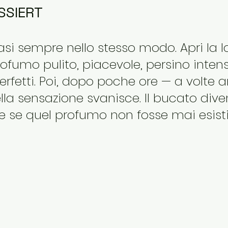
SSIERT
i sempre nello stesso modo. Apri la l
rofumo pulito, piacevole, persino intenso
fetti. Poi, dopo poche ore — a volte 
a sensazione svanisce. Il bucato dive
 se quel profumo non fosse mai esisti