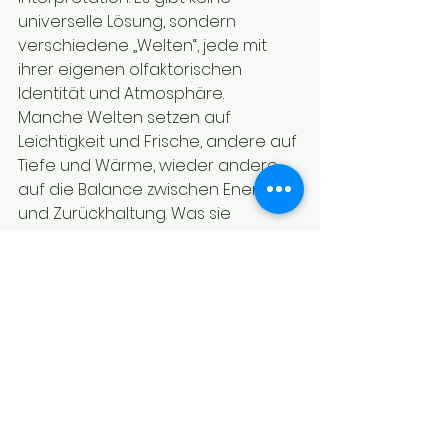
universelle Lösung, sondern 
verschiedene „Welten“, jede mit 
ihrer eigenen olfaktorischen 
Identität und Atmosphäre.
Manche Welten setzen auf 
Leichtigkeit und Frische, andere auf 
Tiefe und Wärme, wieder andere 
auf die Balance zwischen Energie 
und Zurückhaltung. Was sie 
verbindet, ist nicht ihr Charakter, 
sondern ihre Struktur: Jeder Duft ist 
dafür geschaffen, sich 
kontinuierlich zwischen Wäsche, 
Zuhause und Körper zu entfalten.
Dadurch wird eine scheinbar 
einfache Entscheidung – die Wahl 
eines Duftes – zu einer 
bewussteren Wahl, die mit der Art 