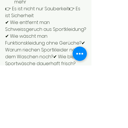
mehr
👉 Es ist nicht nur Sauberkeit👉 Es 
ist Sicherheit
✔ Wie entfernt man 
Schweissgeruch aus Sportkleidung?
✔ Wie wäscht man 
Funktionskleidung ohne Gerüche?✔ 
Warum riechen Sportkleider nach 
dem Waschen noch?✔ Wie bleibt 
Sportwäsche dauerhaft frisch?
Entdecke die komplette 
SPORT Linie:
Essenza + Duftkarten + 
Spray…und auch Sport für 
Auto und Kerze
👉 3 Minuten.👉 Keine 
Kompromisse.👉 Schluss mit 