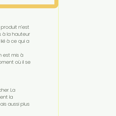
roduit n’est 
s à la hauteur 
lié à ce qui a 
 est mis à 
oment où il se 
her. La 
nt la 
ais aussi plus 