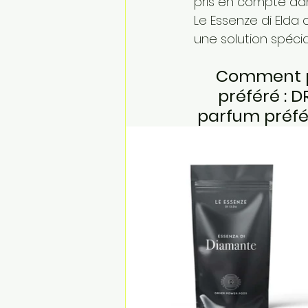
pris en compte da
Le Essenze di Elda
une solution spéci
Comment pr
préféré : D
parfum préfé