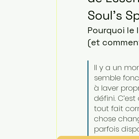
Soul’s Sp
Pourquoi le 
(et comment 
Il y a un mo
semble fonc
à laver prop
défini. C’es
tout fait co
chose change
parfois dis