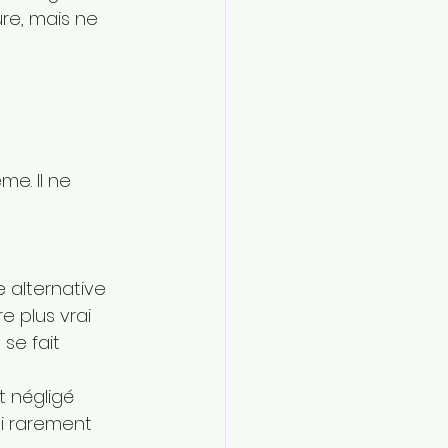
re, mais ne 
e. Il ne 
 alternative 
e plus vrai 
se fait 
 négligé 
si rarement 