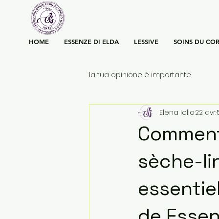
HOME
ESSENZE DI ELDA
LESSIVE
SOINS DU COR
la tua opinione è importante
Elena Iollo
22 avr.
Comment
sèche-li
essentie
de Essenz