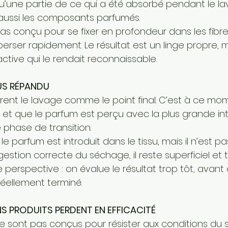
u’une partie de ce qui a été absorbé pendant le la
t aussi les composants parfumés.
pas conçu pour se fixer en profondeur dans les fibres,
rser rapidement. Le résultat est un linge propre, m
factive qui le rendait reconnaissable.
US RÉPANDU
nt le lavage comme le point final. C’est à ce mom
, et que le parfum est perçu avec la plus grande inten
 phase de transition.
le parfum est introduit dans le tissu, mais il n’est p
 gestion correcte du séchage, il reste superficiel et
 perspective : on évalue le résultat trop tôt, avant 
réellement terminé.
S PRODUITS PERDENT EN EFFICACITÉ
e sont pas conçus pour résister aux conditions du 