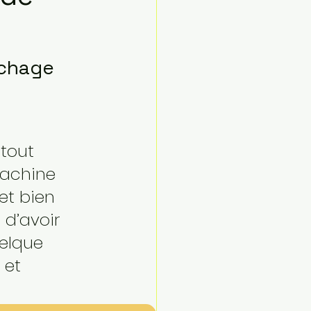
échage 
tout 
machine 
et bien 
 d’avoir 
uelque 
 et 