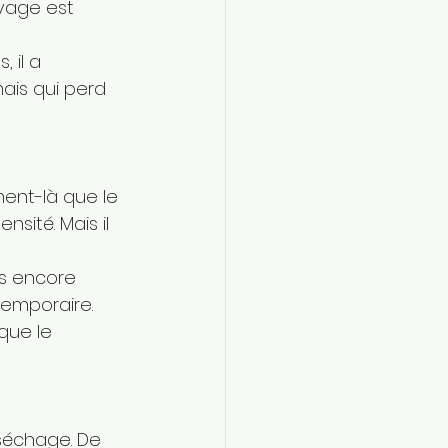
vage est 
 il a 
ais qui perd 
ent-là que le 
sité. Mais il 
as encore 
 temporaire.
que le 
séchage. De 