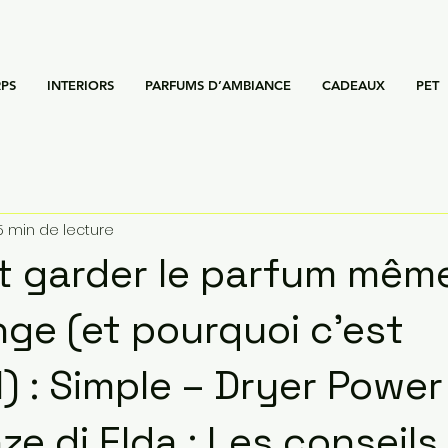
PS
INTERIORS
PARFUMS D’AMBIANCE
CADEAUX
PET
5 min de lecture
 garder le parfum mêm
nge (et pourquoi c’est
l) : Simple – Dryer Powe
e di Elda : Les conseils