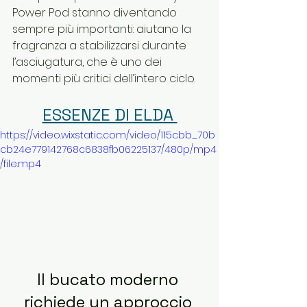
Power Pod stanno diventando 
sempre più importanti: aiutano la 
fragranza a stabilizzarsi durante 
l’asciugatura, che è uno dei 
momenti più critici dell’intero ciclo.
ESSENZE DI ELDA 
https://video.wixstatic.com/video/115cbb_70b
cb24e779142768c6838fb06225137/480p/mp4
/file.mp4
Il bucato moderno 
richiede un approccio 