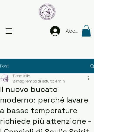
Accedi
Post
Elena Iollo
8 mag
Tempo di lettura: 4 min
Il nuovo bucato
moderno: perché lavare
a basse temperature
richiede più attenzione -
I Consigli di Soul's Spirit