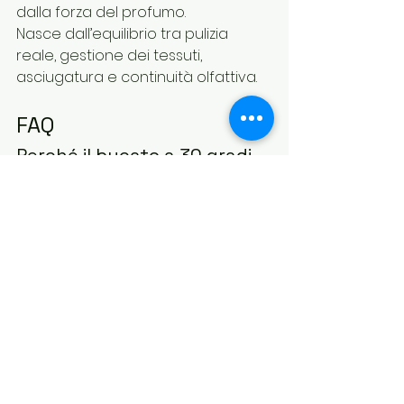
dalla forza del profumo.
Nasce dall’equilibrio tra pulizia 
reale, gestione dei tessuti, 
asciugatura e continuità olfattiva.
FAQ 
Perché il bucato a 30 gradi 
non profuma?
Perché a basse temperature 
alcuni batteri e residui possono 
sopravvivere più facilmente nei 
tessuti e nella lavatrice, 
compromettendo la freschezza 
del bucato.
Lavare a 40 gradi elimina i 
batteri?