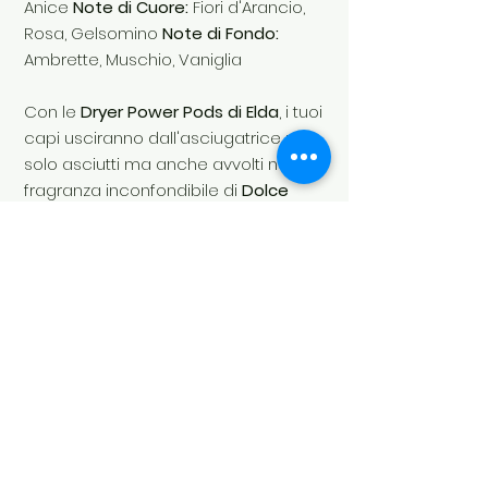
Anice
Note di Cuore:
Fiori d'Arancio,
Rosa, Gelsomino
Note di Fondo:
Ambrette, Muschio, Vaniglia
Con le
Dryer Power Pods di Elda
, i tuoi
capi usciranno dall'asciugatrice non
solo asciutti ma anche avvolti nella
fragranza inconfondibile di
Dolce
delle Essenze di Elda
, trasformando
ogni lavaggio in un'esperienza
sensoriale unica.