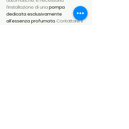
automatiche, è necessaria
l’installazione di una
pompa
dedicata esclusivamente
all’essenza profumata
. Contattare il
rivenditore o l’assistenza tecnica
della lavatrice per garantire il
corretto dosaggio.
SKU:
LA00280.050
Profumazione:
Floreale
Capacità:
500 ml