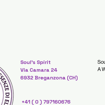
Soul's Spirit
Sou
A W
Via Camara 24
6932 Breganzona (CH)
+41 ( 0 ) 797160676