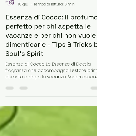
Elena Iollo
10 giu
Tempo di lettura: 6 min
Essenza di Cocco: il profumo
perfetto per chi aspetta le
vacanze e per chi non vuole
dimenticarle - Tips & Tricks by
Soul's Spirit
Essenza di Cocco Le Essenze di Elda: la
fragranza che accompagna l'estate prima,
durante e dopo le vacanze. Scopri essenze
per bucato, card profumate, diffusori,
candele e prodotti corpo per portare ogni
giorno l'atmosfera del mare nella tua casa.