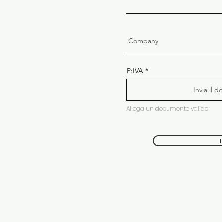
P:IVA
Invia il 
Allega un documento valido