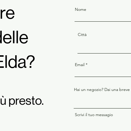
are
Nome
delle
Città
Elda?
Email
i
Hai un negozio? Dai una breve
ù presto.
Scrivi il tuo messagio