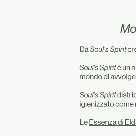
Mol
Da
Soul's Spirit
cre
Soul's Spirit
è un n
mondo di avvolgen
Soul's Spirit
distri
igienizzato come 
Le
Essenza di Eld