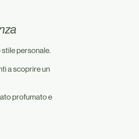
enza
 stile personale.
nti a scoprire un
cato profumato e