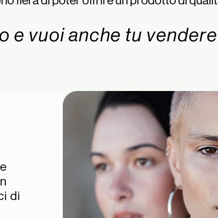
no fiera di poter offrire un prodotto di qualit
o e vuoi anche tu vendere
i
re
un
i di