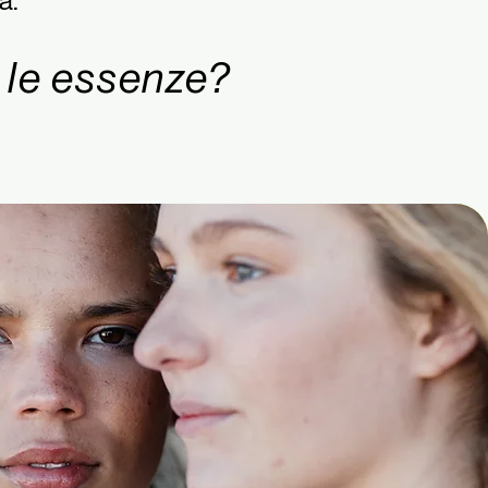
à.
 le essenze?