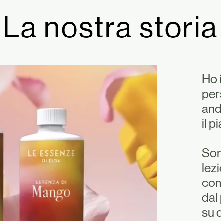
La nostra storia
Ho 
per
and
il 
Sono
lez
com
dal
su 