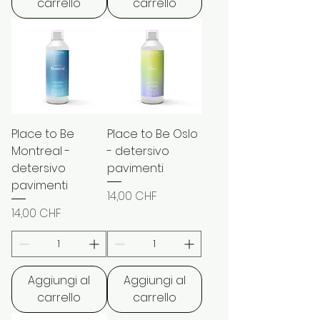
carrello
carrello
Place to Be
Place to Be Oslo
Montreal -
- detersivo
detersivo
pavimenti
pavimenti
Prezzo
14,00 CHF
Prezzo
14,00 CHF
Aggiungi al
Aggiungi al
carrello
carrello