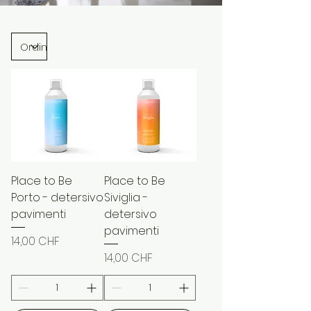
Place to Be
Place to Be
Porto - detersivo
Siviglia -
pavimenti
detersivo
pavimenti
Prezzo
14,00 CHF
Prezzo
14,00 CHF