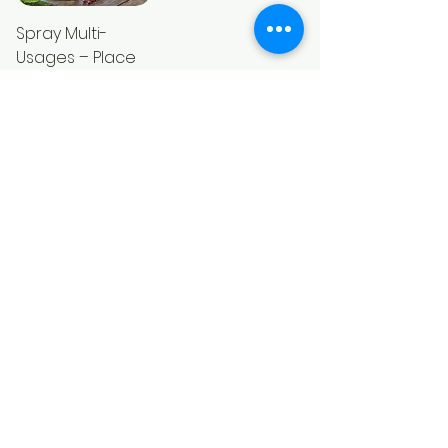
Spray Multi-
Usages – Place
to Be New York
Prix
19,90 CHF
Ajouter au
panier