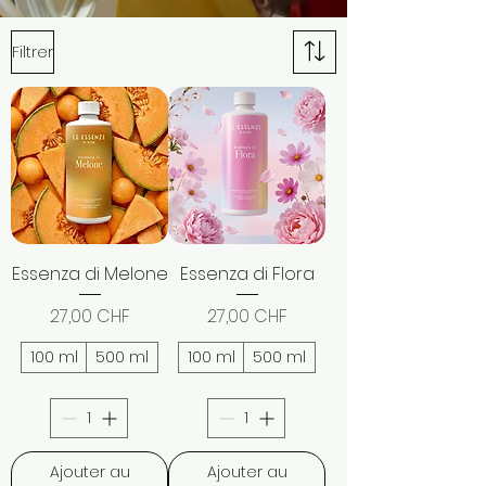
Filtrer
Essenza di Melone
Essenza di Flora
Prix
Prix
27,00 CHF
27,00 CHF
100 ml
500 ml
100 ml
500 ml
Ajouter au
Ajouter au