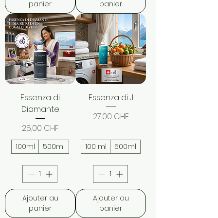
panier
panier
Essenza di
Essenza di J
Diamante
Prix
27,00 CHF
Prix
25,00 CHF
100ml
500ml
100 ml
500ml
Ajouter au
Ajouter au
panier
panier