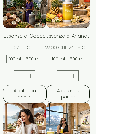
Essenza di Cocco
Essenza di Ananas
Prix
Prix original
Prix promotionnel
27,00 CHF
27,00 CHF
24,95 CHF
100ml
500 ml
100 ml
500 ml
Ajouter au
Ajouter au
panier
panier