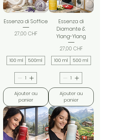
Essenza di Soffice
Essenza di
Diamante &
Prix
27,00 CHF
Ylang-Ylang
Prix
27,00 CHF
100 ml
500ml
100 ml
500 ml
Ajouter au
Ajouter au
panier
panier