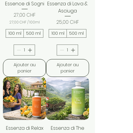
Essence di Sogni
Essenza di Lava &
Asciuga
Prix
27,00 CHF
Prix
25,00 CHF
27,00 CHF
/
100ml
2
7
100 ml
500 ml
100 ml
500 ml
,
0
0
C
H
Ajouter au
Ajouter au
F
p
panier
panier
a
r
1
0
0
M
i
l
l
i
l
i
Essenza di Relax
Essenza di The
t