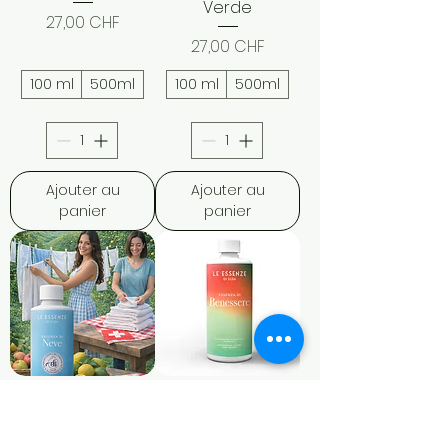
Verde
r
Prix
27,00 CHF
e
Prix
s
27,00 CHF
100 ml
500ml
100 ml
500ml
Ajouter au
Ajouter au
panier
panier
Essenza di Neve
Essenza di
Benessere
Prix
27,00 CHF