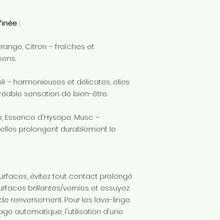
inée :
ange, Citron – fraîches et
sens.
oli – harmonieuses et délicates, elles
réable sensation de bien-être.
, Essence d'Hysope, Musc –
 elles prolongent durablement le
urfaces, évitez tout contact prolongé
rfaces brillantes/vernies et essuyez
de renversement. Pour les lave-linge
e automatique, l'utilisation d'une