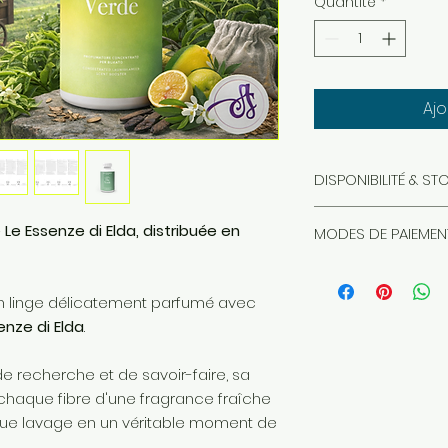
Quantité
*
Ajo
DISPONIBILITÉ & S
La disponibilité es
e Essenze di Elda, distribuée en
MODES DE PAIEMEN
Toutefois, dans d
simultanées entre
notre boutique en l
Le paiement peut ê
être insuffisant pou
n linge délicatement parfumé avec
crédit Visa ou Mas
commandes.
enze di Elda
.
paiement sont
100
données personnel
 recherche et de savoir-faire, sa
de paiement tran
parfaitement pro
chaque fibre d'une fragrance fraîche
MasterCard (carte
aque lavage en un véritable moment de