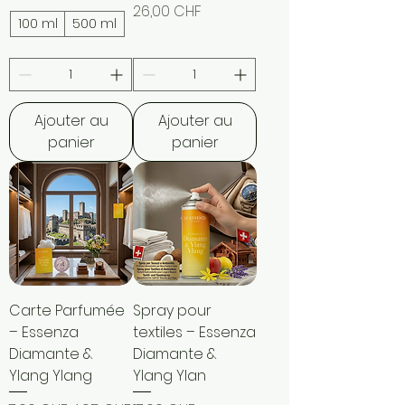
Prix
26,00 CHF
100 ml
500 ml
Ajouter au
Ajouter au
panier
panier
Carte Parfumée
Spray pour
– Essenza
textiles – Essenza
Diamante &
Diamante &
Ylang Ylang
Ylang Ylan