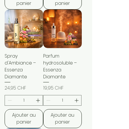
panier
panier
Spray
Parfum
d'Ambiance –
hydrosoluble –
Essenza
Essenza
Diamante
Diamante
Prix
Prix
24,95 CHF
19,95 CHF
Ajouter au
Ajouter au
panier
panier