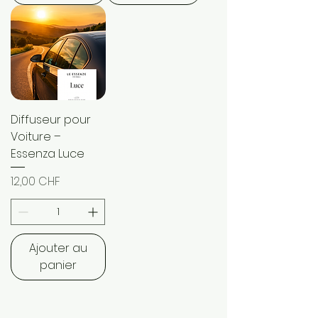
Diffuseur pour
Voiture –
Essenza Luce
Prix
12,00 CHF
Ajouter au
panier