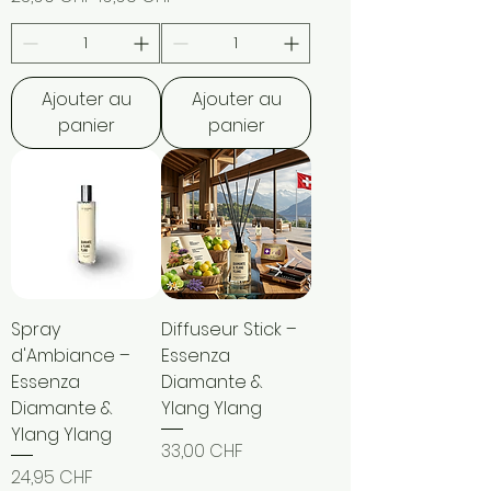
Ajouter au
Ajouter au
panier
panier
Spray
Diffuseur Stick –
d'Ambiance –
Essenza
Essenza
Diamante &
Diamante &
Ylang Ylang
Ylang Ylang
Prix
33,00 CHF
Prix
24,95 CHF