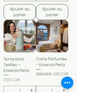
Ajouter au
Ajouter au
panier
panier
Spray pour
Carte Parfumée
Textiles –
– Essenza Perla
Essenza Perla
Prix original
Prix promotionnel
7,00 CHF
4,95 CHF
Prix
17,00 CHF
Ajouter au
Ajouter au