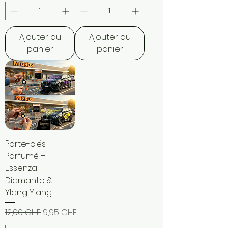
Ajouter au
Ajouter au
panier
panier
Porte-clés
Parfumé –
Essenza
Diamante &
Ylang Ylang
Prix original
Prix promotionnel
12,00 CHF
9,95 CHF