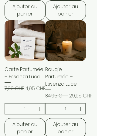
Ajouter au
Ajouter au
panier
panier
Carte Parfumée
Bougie
– Essenza Luce
Parfumée –
Essenza Luce
Prix original
Prix promotionnel
7,00 CHF
4,95 CHF
Prix original
Prix promotionnel
34,95 CHF
29,95 CHF
Ajouter au
Ajouter au
panier
panier