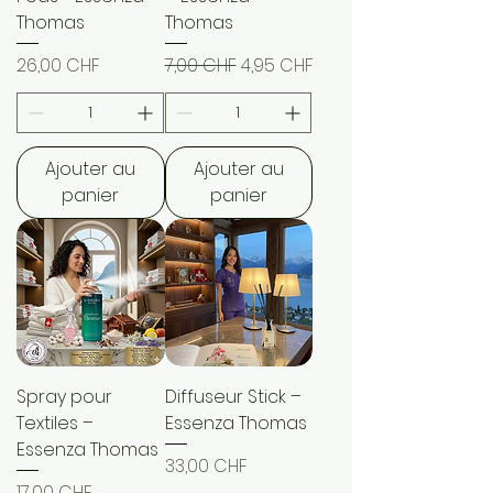
Thomas
Thomas
Prix
Prix original
Prix promotionnel
26,00 CHF
7,00 CHF
4,95 CHF
Ajouter au
Ajouter au
panier
panier
Spray pour
Diffuseur Stick –
Textiles –
Essenza Thomas
Essenza Thomas
Prix
33,00 CHF
Prix
17,00 CHF