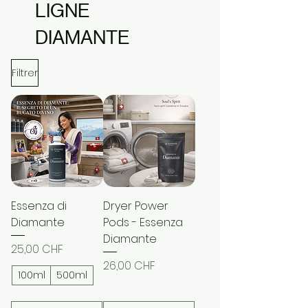
LIGNE
DIAMANTE
Filtrer
Essenza di
Dryer Power
Diamante
Pods - Essenza
Diamante
Prix
25,00 CHF
Prix
26,00 CHF
100ml
500ml