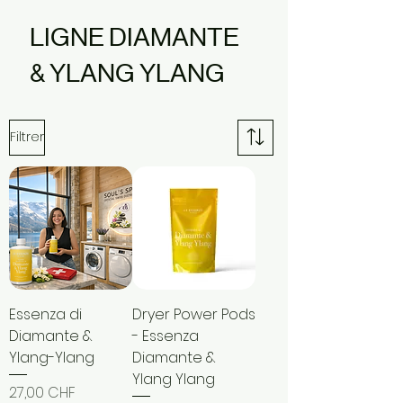
LIGNE DIAMANTE
& YLANG YLANG
Filtrer
Essenza di
Dryer Power Pods
Diamante &
- Essenza
Ylang-Ylang
Diamante &
Ylang Ylang
Prix
27,00 CHF