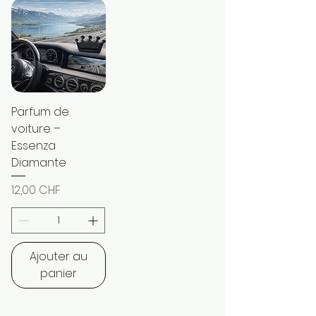
Parfum de
voiture –
Essenza
Diamante
Prix
12,00 CHF
Ajouter au
panier