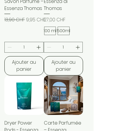
Savon Parfumé –
Essenza di
Essenza Thomas
Thomas
Prix original
Prix promotionnel
Prix
13,90 CHF
9,95 CHF
27,00 CHF
100 ml
500ml
Ajouter au
Ajouter au
panier
panier
Dryer Power
Carte Parfumée
Pods - Essenza
– Essenza