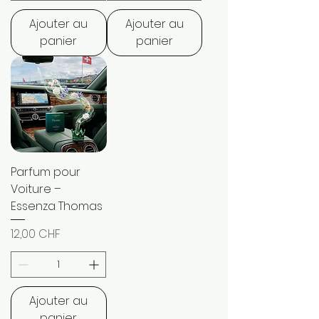
Ajouter au
Ajouter au
panier
panier
Parfum pour
Voiture –
Essenza Thomas
Prix
12,00 CHF
Ajouter au
panier