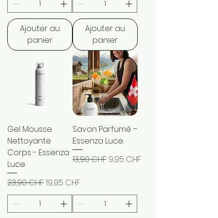
Ajouter au
Ajouter au
panier
panier
Gel Mousse
Savon Parfumé –
Nettoyante
Essenza Luce
Corps - Essenza
Prix original
Prix promotionnel
13,90 CHF
9,95 CHF
Luce
Prix original
Prix promotionnel
23,90 CHF
19,95 CHF