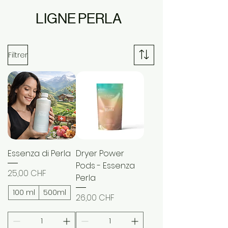
LIGNE PERLA
Filtrer
Essenza di Perla
Dryer Power
Pods - Essenza
Prix
25,00 CHF
Perla
100 ml
500ml
Prix
26,00 CHF