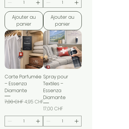
Ajouter au
Ajouter au
panier
panier
Carte Parfumée
Spray pour
– Essenza
Textiles –
Diamante
Essenza
Diamante
Prix original
Prix promotionnel
7,00 CHF
4,95 CHF
Prix
17,00 CHF