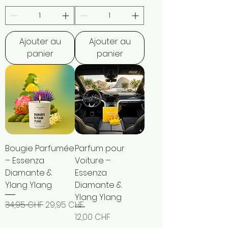
Ajouter au
Ajouter au
panier
panier
Bougie Parfumée
Parfum pour
– Essenza
Voiture –
Diamante &
Essenza
Ylang Ylang
Diamante &
Ylang Ylang
Prix original
Prix promotionnel
34,95 CHF
29,95 CHF
Prix
12,00 CHF