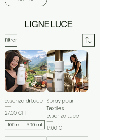
LIGNE LUCE
Filtrer
Essenza di Luce
Spray pour
Textiles –
Prix
27,00 CHF
Essenza Luce
100 ml
500 ml
Prix
17,00 CHF