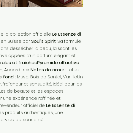
de la collection officielle
Le Essenze di
t en Suisse par
Soul’s Spirit
. Sa formule
ns dessécher la peau, laissant les
nveloppées d’un parfum élégant et
rales et fraîches
.
Pyramide olfactive
, Accord frais
Notes de cœur :
Lotus,
 fond :
Musc, Bois de Santal, VanilleUn
 fraîcheur et sensualité. Idéal pour les
ituts de beauté et les espaces
ir une expérience raffinée et
 revendeur officiel de
Le Essenze di
es produits authentiques, une
service personnalisé.