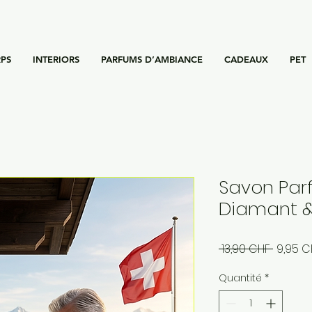
PS
INTERIORS
PARFUMS D’AMBIANCE
CADEAUX
PET
Savon Par
Diamant &
Prix
 13,90 CHF 
9,95 C
origina
Quantité
*