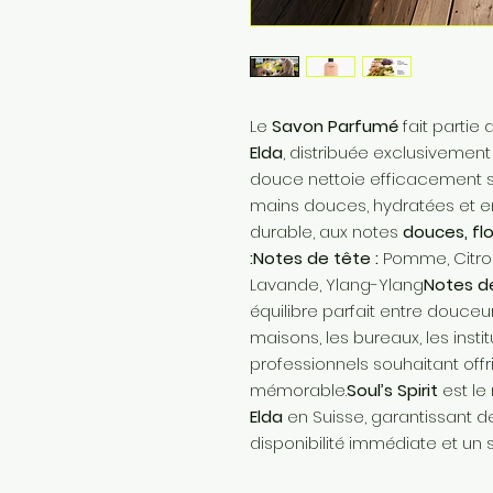
Le
Savon Parfumé
fait partie 
Elda
, distribuée exclusivemen
douce nettoie efficacement sa
mains douces, hydratées et e
durable, aux notes
douces, flo
:Notes de tête :
Pomme, Citron
Lavande, Ylang-Ylang
Notes de
équilibre parfait entre douceur,
maisons, les bureaux, les inst
professionnels souhaitant offr
mémorable.
Soul’s Spirit
est le
Elda
en Suisse, garantissant d
disponibilité immédiate et un 