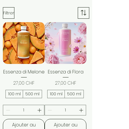
Filtrer
Essenza di Melone
Essenza di Flora
Prix
Prix
27,00 CHF
27,00 CHF
100 ml
500 ml
100 ml
500 ml
Ajouter au
Ajouter au