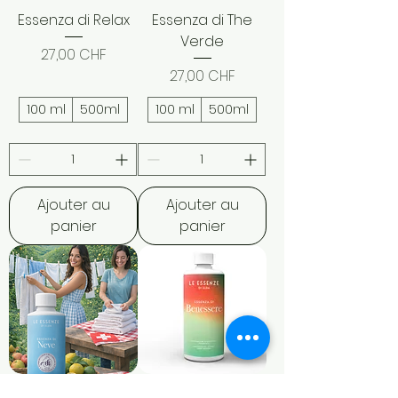
i
Essenza di Relax
Essenza di The
t
r
Verde
Prix
27,00 CHF
e
s
Prix
27,00 CHF
100 ml
500ml
100 ml
500ml
Ajouter au
Ajouter au
panier
panier