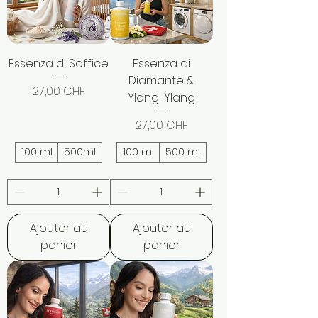
Essenza di Soffice
Essenza di
Diamante &
Prix
27,00 CHF
Ylang-Ylang
Prix
27,00 CHF
100 ml
500ml
100 ml
500 ml
Ajouter au
Ajouter au
panier
panier