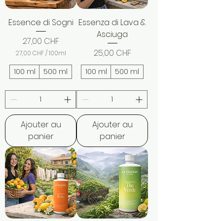
Essence di Sogni
Essenza di Lava &
Asciuga
Prix
27,00 CHF
Prix
25,00 CHF
27,00 CHF
/
100ml
2
7
100 ml
500 ml
100 ml
500 ml
,
0
0
C
H
Ajouter au
Ajouter au
F
p
panier
panier
a
r
1
0
0
M
i
l
l
i
l