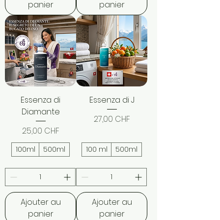
panier
panier
Essenza di
Essenza di J
Diamante
Prix
27,00 CHF
Prix
25,00 CHF
100ml
500ml
100 ml
500ml
Ajouter au
Ajouter au
panier
panier