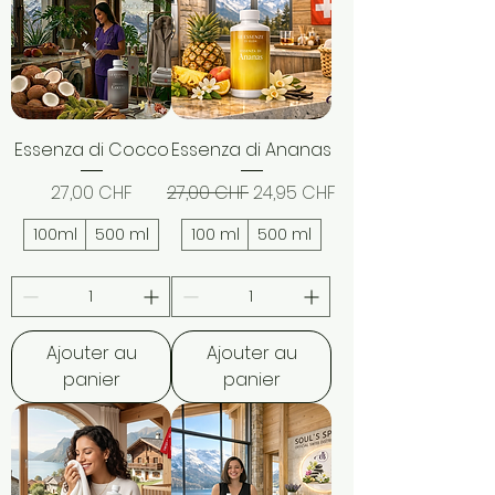
Essenza di Cocco
Essenza di Ananas
Prix
Prix original
Prix promotionnel
27,00 CHF
27,00 CHF
24,95 CHF
100ml
500 ml
100 ml
500 ml
Ajouter au
Ajouter au
panier
panier