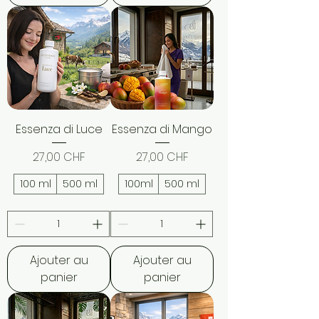
Essenza di Luce
Essenza di Mango
Prix
Prix
27,00 CHF
27,00 CHF
100 ml
500 ml
100ml
500 ml
Ajouter au
Ajouter au
panier
panier