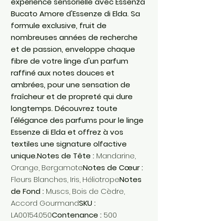
expérience sensorielle avec Essenza
Bucato Amore d'Essenze di Elda. Sa
formule exclusive, fruit de
nombreuses années de recherche
et de passion, enveloppe chaque
fibre de votre linge d'un parfum
raffiné aux notes douces et
ambrées, pour une sensation de
fraîcheur et de propreté qui dure
longtemps. Découvrez toute
l'élégance des parfums pour le linge
Essenze di Elda et offrez à vos
textiles une signature olfactive
unique.Notes de Tête :
Mandarine,
Orange, Bergamote
Notes de Cœur :
Fleurs Blanches, Iris, Héliotrope
Notes
de Fond :
Muscs, Bois de Cèdre,
Accord Gourmand
SKU :
LA00154.050
Contenance :
500