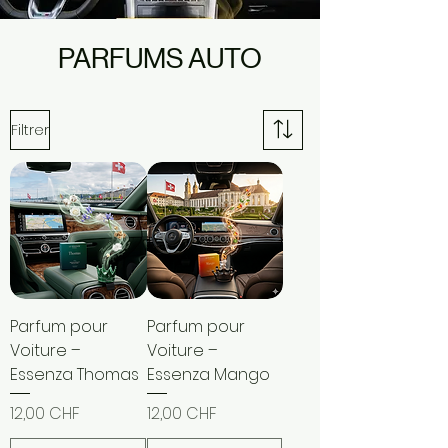
PARFUMS AUTO
Filtrer
Parfum pour
Parfum pour
Voiture –
Voiture –
Essenza Thomas
Essenza Mango
Prix
Prix
12,00 CHF
12,00 CHF