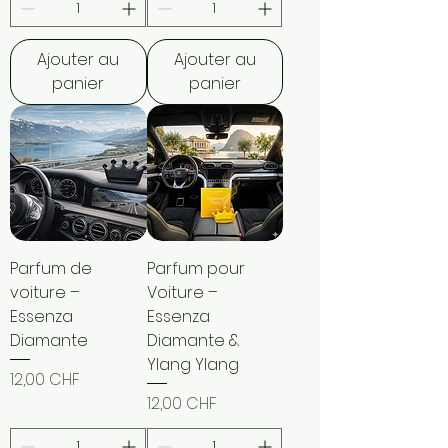
Ajouter au
Ajouter au
panier
panier
Parfum de
Parfum pour
voiture –
Voiture –
Essenza
Essenza
Diamante
Diamante &
Ylang Ylang
Prix
12,00 CHF
Prix
12,00 CHF