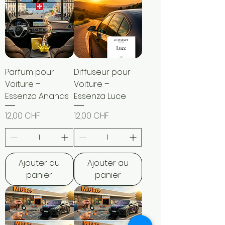
Parfum pour
Diffuseur pour
Voiture –
Voiture –
Essenza Ananas
Essenza Luce
Prix
Prix
12,00 CHF
12,00 CHF
Ajouter au
Ajouter au
panier
panier