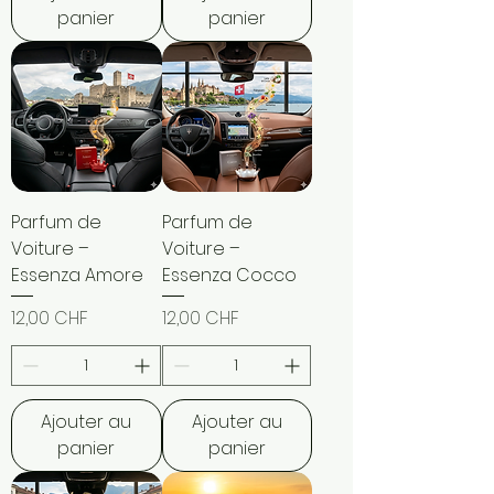
panier
panier
Parfum de
Parfum de
Voiture –
Voiture –
Essenza Amore
Essenza Cocco
Prix
Prix
12,00 CHF
12,00 CHF
Ajouter au
Ajouter au
panier
panier