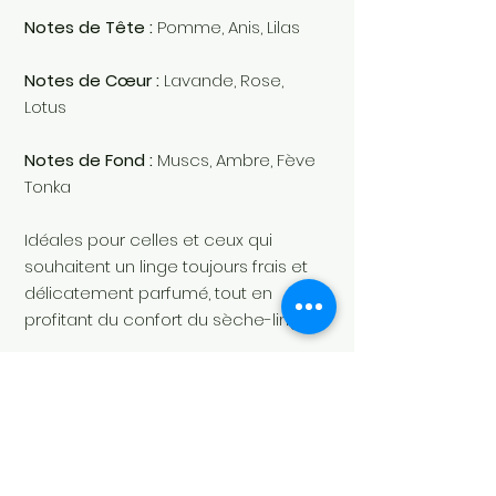
Notes de Tête :
Pomme, Anis, Lilas
Notes de Cœur :
Lavande, Rose,
Lotus
Notes de Fond :
Muscs, Ambre, Fève
Tonka
Idéales pour celles et ceux qui
souhaitent un linge toujours frais et
délicatement parfumé, tout en
profitant du confort du sèche-linge.
Contenu :
4 pods réutilisables
Parfum :
Frais, Intense
SKU :
LA00132DPP