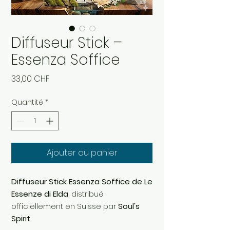
Diffuseur Stick –
Essenza Soffice
Prix
33,00 CHF
Quantité
*
Ajouter au panier
Diffuseur Stick Essenza Soffice de Le
Essenze di Elda
, distribué
officiellement en Suisse par
Soul's
Spirit
.