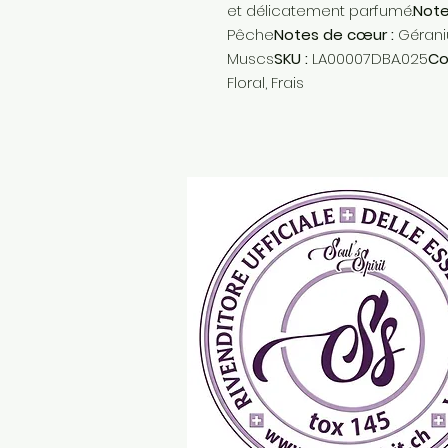
et délicatement parfumé.
Note
Pêche
Notes de cœur :
Géraniu
Muscs
SKU :
LA00007DBA.025
Co
Floral, Frais