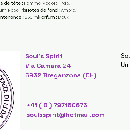
s de tête :
Pomme, Accord Frais,
m, Rose, Iris
Notes de fond :
Ambre,
ntenance :
250 ml
Parfum :
Doux,
Soul's Spirit
Sou
Un
Via Camara 24
6932 Breganzona (CH)
+41 ( 0 ) 797160676
soulsspirit@hotmail.com