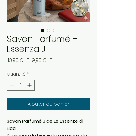
Savon Parfumé –
Essenza J
Prix
Prix
 13,90 CHF 
9,95 CHF
original
promotionnel
Quantité
*
Ajouter au panier
Savon Parfumé J de Le Essenze di
Elda
L’essence du bien-être au creux de