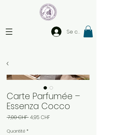
Se connecter
Carte Parfumée –
Essenza Cocco
Prix
Prix
 7,00 CHF 
4,95 CHF
original
promotionnel
Quantité
*