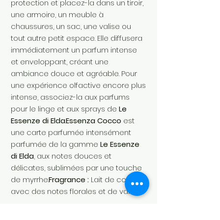
protection et placez-la dans un tiroir,
une armoire, un meuble à
chaussures, un sac, une valise ou
tout autre petit espace. Elle diffusera
immédiatement un parfum intense
et enveloppant, créant une
ambiance douce et agréable. Pour
une expérience olfactive encore plus
intense, associez-la aux parfums
pour le linge et aux sprays de
Le
Essenze di Elda
.
Essenza Cocco
est
une carte parfumée intensément
parfumée de la gamme
Le Essenze
di Elda
, aux notes douces et
délicates, sublimées par une touche
de myrrhe.
Fragrance :
Lait de coco,
avec des notes florales et de vanille.