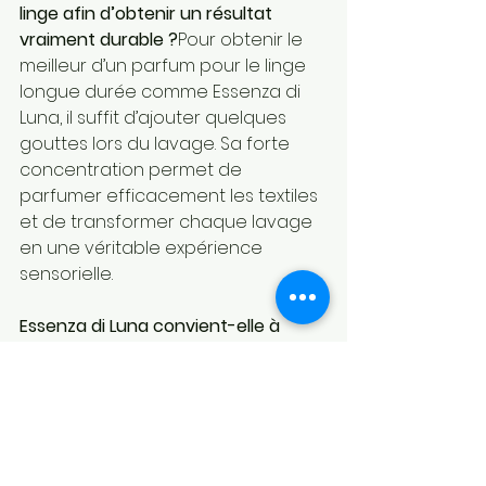
linge afin d’obtenir un résultat 
vraiment durable ?
Pour obtenir le 
meilleur d’un parfum pour le linge 
longue durée comme Essenza di 
Luna, il suffit d’ajouter quelques 
gouttes lors du lavage. Sa forte 
concentration permet de 
parfumer efficacement les textiles 
et de transformer chaque lavage 
en une véritable expérience 
sensorielle.
Essenza di Luna convient-elle à 
différents types de textiles ?
Essenza di Luna est une fragrance 
élégante pour textiles, pensée 
pour un usage quotidien du linge. 
Comme pour tous les parfums 
pour le linge de qualité, il est 