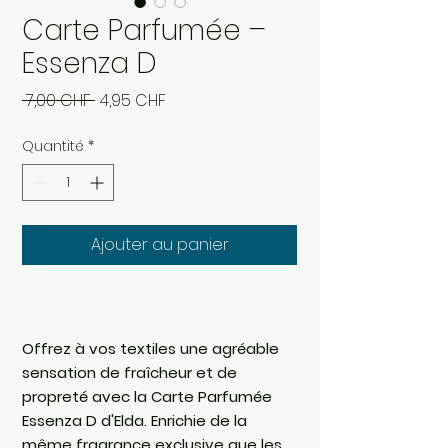
Carte Parfumée –
Essenza D
Prix
Prix
 7,00 CHF 
4,95 CHF
original
promotionnel
Quantité
*
Ajouter au panier
Offrez à vos textiles une agréable
sensation de fraîcheur et de
propreté avec la Carte Parfumée
Essenza D d'Elda. Enrichie de la
même fragrance exclusive que les