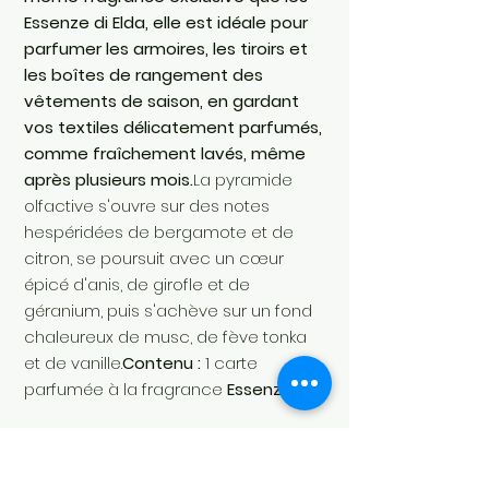
Essenze di Elda, elle est idéale pour
parfumer les armoires, les tiroirs et
les boîtes de rangement des
vêtements de saison, en gardant
vos textiles délicatement parfumés,
comme fraîchement lavés, même
après plusieurs mois.
La pyramide
olfactive s'ouvre sur des notes
hespéridées de bergamote et de
citron, se poursuit avec un cœur
épicé d'anis, de girofle et de
géranium, puis s'achève sur un fond
chaleureux de musc, de fève tonka
et de vanille.
Contenu :
1 carte
parfumée à la fragrance
Essenza D
.