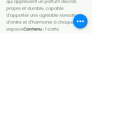
qui apprécient un parfum discret,
propre et durable, capable
d'apporter une agréable sensation
d'ordre et d'harmonie à chaque
espace.
Contenu :
1 carte
parfumée
SKU :
LA00367CA
Parfum :
Floral, Poudré
Soul's Spirit
Via Camara 24