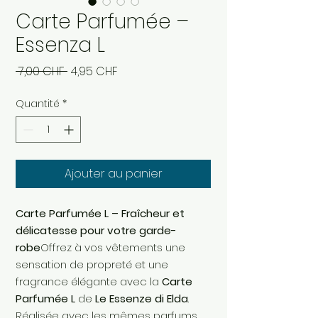
Carte Parfumée –
Essenza L
Prix
Prix
 7,00 CHF 
4,95 CHF
original
promotionnel
Quantité
*
Ajouter au panier
Carte Parfumée L – Fraîcheur et
délicatesse pour votre garde-
robe
Offrez à vos vêtements une
sensation de propreté et une
fragrance élégante avec la
Carte
Parfumée L
de
Le Essenze di Elda
.
Réalisée avec les mêmes parfums