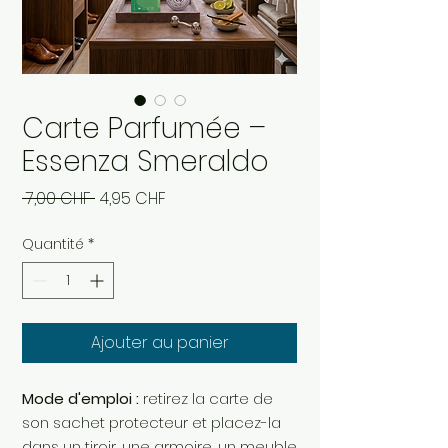
Carte Parfumée –
Essenza Smeraldo
Prix
Prix
 7,00 CHF 
4,95 CHF
original
promotionnel
Quantité
*
Ajouter au panier
Mode d'emploi :
retirez la carte de
son sachet protecteur et placez-la
dans un tiroir, une armoire, un meuble