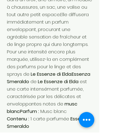
à chaussures, un sac, une valise ou
tout autre petit espace.Elle diffusera
immédiatement un parfum
enveloppant, procurant une
agréable sensation de fraîcheur et
de linge propre qui dure longtemps.
Pour une intensité encore plus
marquée, utilisez-la en complément
des parfums pour le linge et des
sprays de
Le Essenze di Elda
.
Essenza
Smeraldo
de
Le Essenze di Elda
est
une carte intensément parfumée,
caractérisée par les délicates et
enveloppantes notes de
musc
blanc
.
Parfum :
Musc blanc
Contenu :
1 carte parfumée
Essenza
Smeraldo