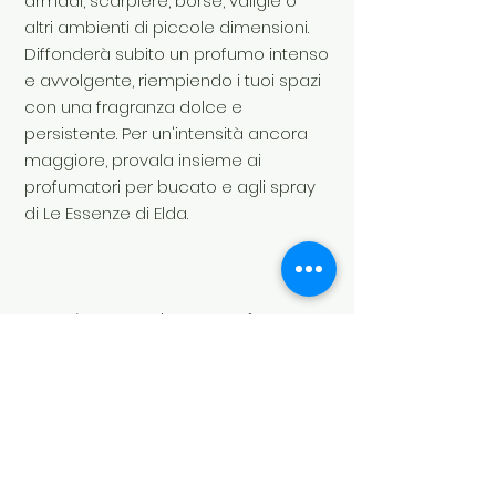
armadi, scarpiere, borse, valigie o
altri ambienti di piccole dimensioni.
Diffonderà subito un profumo intenso
e avvolgente, riempiendo i tuoi spazi
con una fragranza dolce e
persistente. Per un'intensità ancora
maggiore, provala insieme ai
profumatori per bucato e agli spray
di Le Essenze di Elda.
Sport
è una card super profumata
della linea di Le Essenze di Elda,
caratterizzata da note dolci e
delicate, arricchite dall'aroma della
mirra.