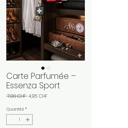
Carte Parfumée –
Essenza Sport
Prix
Prix
 7,00 CHF 
4,95 CHF
original
promotionnel
Quantité
*