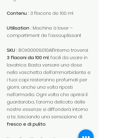
Contenu :
3 flacons de 100 ml
Utilisation :
Machine à laver –
compartiment de l'assouplissant
SKU :
BOX00009.010All’interno troverai
3 flaconi da 100 ml
, facili da usare in
lavatrice. Basta versare una dose
nella vaschetta dell’ammorbidente e
i tuoi capi resteranno profumati per
giorni, anche una volta riposti
nell’armadio. Ogni volta che aprirai il
guardaroba, l’aroma delicato delle
nostre essenze si diffonderà intorno
a te, lasciando una sensazione di
fresco e di pulito
.