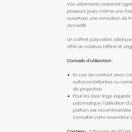
Vos vêtements resteront ag
plusieurs jours, même une foi
ouverture, une sensation de f
accueillir.
Un coffret polyvalent, idéal p
offrir un cadeau raffiné et origi
Conseils d'utilisation :
En cas de contact avec cer
surfaces brillantes ou ver
de projection.
Pour les lave-linge équipé
automatique, l'utilisation
parfum est recommandée. Po
consulter votre revendeur o
Contenu :
5 flacons de 100 ml