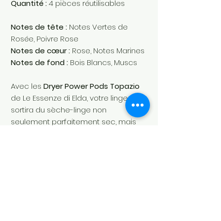
Quantité :
4 pièces réutilisables
Notes de tête :
Notes Vertes de
Rosée, Poivre Rose
Notes de cœur :
Rose, Notes Marines
Notes de fond :
Bois Blancs, Muscs
Avec les
Dryer Power Pods Topazio
de Le Essenze di Elda, votre linge
sortira du sèche-linge non
seulement parfaitement sec, mais
aussi délicatement enveloppé de
l'inimitable fragrance
Topazio
,
transformant chaque lessive en une
expérience sensorielle unique.