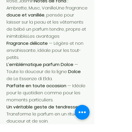
Rose, Jasmin
Notes de fond :
Ambrette, Musc, VanilleUne fragrance
douce et vanillée
, pensée pour
laisser sur la peau et les vêtements
de bébé un parfum tendre, propre et
inimitable.Les avantages
Fragrance délicate
— Légère et non
envahissante, idéale pour les tout-
petits.
L’emblématique parfum Dolce
—
Toute la douceur de la ligne
Dolce
de Le Essenze di Elda.
Parfaite en toute occasion
— Idéale
pour le quotidien comme pour les
moments particuliers.
Un véritable geste de tendresse
—
Transforme le parfum en un rituel de
douceur et de soin.
🍼
Conseils d’utilisation
Vaporiser une