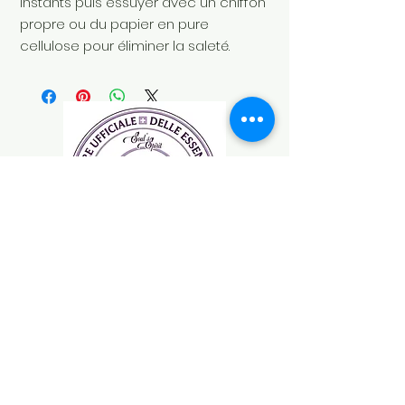
instants puis essuyer avec un chiffon
propre ou du papier en pure
cellulose pour éliminer la saleté.
Soul's Spirit
Via Camara 24
6932 Breganzona
(CH)
+41 ( 0 ) 797160676
soulsspirit@hotmail.com