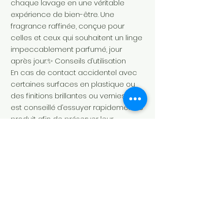
chaque lavage en une véritable
expérience de bien-être. Une
fragrance raffinée, conçue pour
celles et ceux qui souhaitent un linge
impeccablement parfumé, jour
après jour.✨ Conseils d’utilisation
En cas de contact accidentel avec
certaines surfaces en plastique ou
des finitions brillantes ou vernies, il
est conseillé d’essuyer rapidement le
produit afin de préserver leur
aspect.Pour les lave-linge équipés
d’un système de dosage
automatique, l’utilisation d’une
pompe dédiée au parfum est
recommandée. En cas de doute,
votre revendeur ou le service
d’assistance technique pourra vous
conseiller la solution la mieux