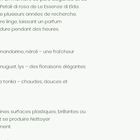
Petali di rosa de Le Essenze di Elda.
 de plusieurs années de recherche,
e linge, laissant un parfum
 dure pendant des heures.
mandarine, néroli – une fraîcheur
muguet, lys – des floraisons élégantes
ve tonka – chaudes, douces et
nes surfaces plastiques, brillantes ou
 se produire. Nettoyer
ment.