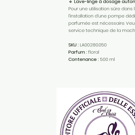
🔹
Lave-linge à dosage autom
Pour une utilisation sûre dan
l’installation d’une pompe dé
parfumée est nécessaire. Veui
service technique de la machi
SKU :
LA00280.050
Parfum :
floral
Contenance :
500 ml