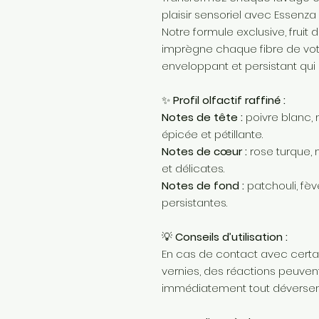
plaisir sensoriel avec Essenza 
Notre formule exclusive, fruit
imprègne chaque fibre de votr
enveloppant et persistant qui
✨
Profil olfactif raffiné :
Notes de tête :
poivre blanc, 
épicée et pétillante.
Notes de cœur :
rose turque, 
et délicates.
Notes de fond :
patchouli, fè
persistantes.
💡
Conseils d’utilisation :
En cas de contact avec certai
vernies, des réactions peuvent
immédiatement tout déverse