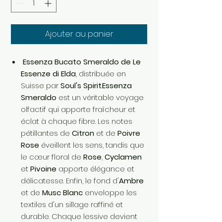
Ajouter au panier
Essenza Bucato Smeraldo de Le
Essenze di Elda
, distribuée en
Suisse par
Soul's Spirit
.
Essenza
Smeraldo
est un véritable voyage
olfactif qui apporte fraîcheur et
éclat à chaque fibre. Les notes
pétillantes de
Citron
et de
Poivre
Rose
éveillent les sens, tandis que
le cœur floral de
Rose
,
Cyclamen
et
Pivoine
apporte élégance et
délicatesse. Enfin, le fond d'
Ambre
et de
Musc Blanc
enveloppe les
textiles d'un sillage raffiné et
durable. Chaque lessive devient