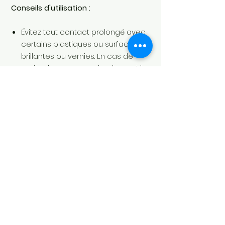
Conseils d'utilisation :
Évitez tout contact prolongé avec
certains plastiques ou surfaces
brillantes ou vernies. En cas de
projection, essuyez simplement le
produit.
Pour les lave-linge équipés d'un
système de dosage automatique,
l'utilisation d'une pompe dédiée
aux essences parfumées est
recommandée. Votre revendeur
ou le service technique de votre
lave-linge pourra vous conseiller
sur la solution la mieux adaptée.