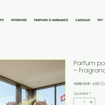
PS
INTERIORS
PARFUMS D’AMBIANCE
CADEAUX
PET
Parfum pou
– Fragranc
Prix
 6,95 CHF 
4,95 C
original
Quantité
*