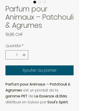
Parfum pour
Animaux – Patchouli
& Agrumes
Prix
19,95 CHF
Quantité
*
Ajouter au panier
Parfum pour Animaux – Patchouli &
Agrumes
est un produit de la
gamme PET
de
Le Essenze di Elda
,
distribué en Suisse par
Soul's Spirit
.