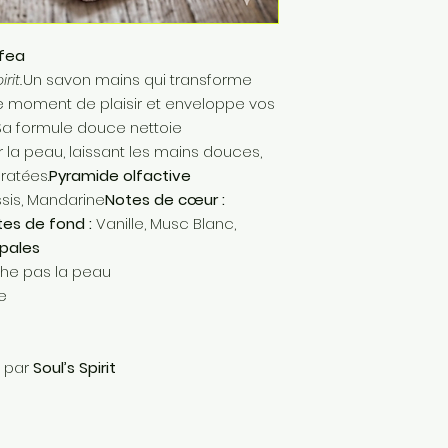
nfea
rit.
Un savon mains qui transforme
e moment de plaisir et enveloppe vos
.Sa formule douce nettoie
la peau, laissant les mains douces,
ratées.
Pyramide olfactive
sis, Mandarine
Notes de cœur :
es de fond :
Vanille, Musc Blanc,
ipales
he pas la peau
e
e par
Soul’s Spirit