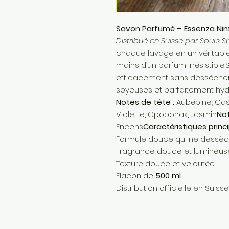
Savon Parfumé – Essenza Ni
Distribué en Suisse par Soul’s Spi
chaque lavage en un véritabl
mains d’un parfum irrésistible
efficacement sans dessécher 
soyeuses et parfaitement hyd
Notes de tête :
Aubépine, Cas
Violette, Opoponax, Jasmin
Not
Encens
Caractéristiques princ
Formule douce qui ne dessèc
Fragrance douce et lumineus
Texture douce et veloutée
Flacon de
500 ml
Distribution officielle en Suiss