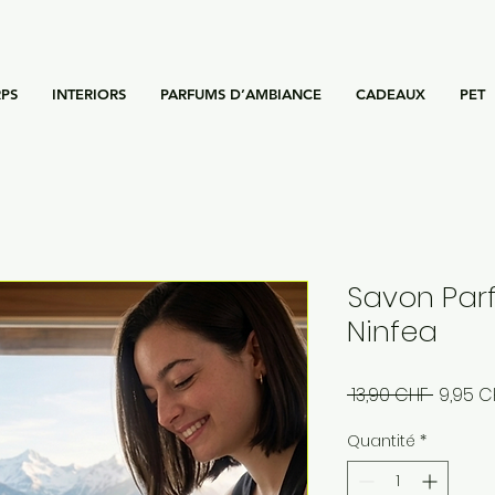
PS
INTERIORS
PARFUMS D’AMBIANCE
CADEAUX
PET
Savon Par
Ninfea
Prix
 13,90 CHF 
9,95 C
origina
Quantité
*