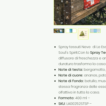
Spray tessuti Neve di Le Ess
Soul's Spirit.Con lo
Spray Te
diffusore di freschezza e a
duratura trasforma la casa 
Note di testa:
bergamotto, 
Note di cuore:
ananas, patc
Note di fondo:
betulla, mus
stessa fragranza delle ess
olfattiva in tutta la casa.
Formato:
400 ml –
SKU:
LA00252STSP –