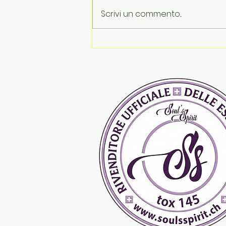
Scrivi un commento...
Le vacanze finiscono. Le
emozioni restano...Tips &
Tricks by Soul's Spirit