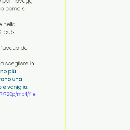
 per i lavaggi 
co come si 
 nella 
Si può 
l’acqua del 
da scegliere in 
no più 
frono una 
 e vaniglia
.
/720p/mp4/file.