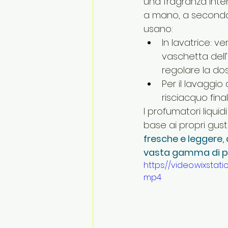
una fragranza inten
a mano, a seconda 
usano:
In lavatrice: v
vaschetta dell’
regolare la dos
Per il lavaggio
risciacquo fin
I profumatori liquid
base ai propri gusti
fresche e leggere, 
vasta gamma di pro
https://video.wixst
mp4