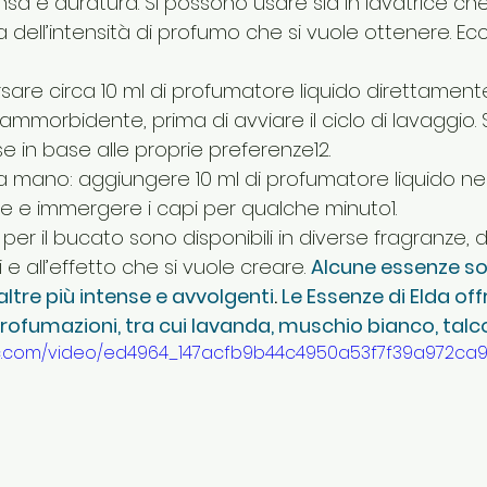
sa e duratura. Si possono usare sia in lavatrice che
dell’intensità di profumo che si vuole ottenere. Ec
ersare circa 10 ml di profumatore liquido direttamente
ammorbidente, prima di avviare il ciclo di lavaggio. 
e in base alle proprie preferenze12.
 a mano: aggiungere 10 ml di profumatore liquido nel
ale e immergere i capi per qualche minuto1.
i per il bucato sono disponibili in diverse fragranze, 
 e all’effetto che si vuole creare. 
Alcune essenze so
altre più intense e avvolgenti
. 
Le Essenze di Elda of
fumazioni, tra cui lavanda, muschio bianco, talco
atic.com/video/ed4964_147acfb9b44c4950a53f7f39a972ca97