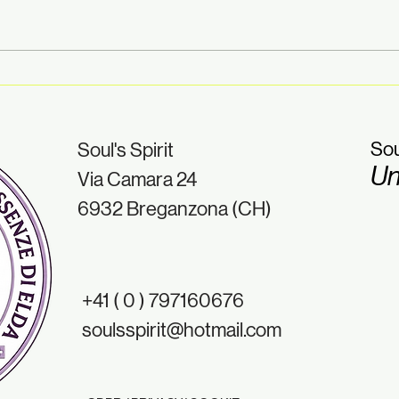
Finalmente siamo tornati!
Esse
prof
⭐ TIPS & TRICKS BY SOUL'S
aspe
SPIRIT
chi 
Sou
Soul's Spirit
- Ti
Un
Via Camara 24
Spiri
6932 Breganzona (CH)
+41 ( 0 ) 797160676
soulsspirit@hotmail.com