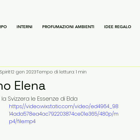
RPO
INTERNI
PROFUMAZIONI AMBIENTI
IDEE REGALO
Spirit
12 gen 2023
Tempo di lettura: 1 min
no Elena
a la Svizzera le Essenze di Elda
https://video.wixstatic.com/video/ed4964_98
14ada578ea4ac792203874ce01e365/480p/m
p4/file.mp4