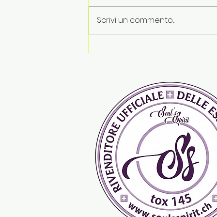
Scrivi un commento...
Le vacanze finiscono. Le
emozioni restano...Tips &
Tricks by Soul's Spirit