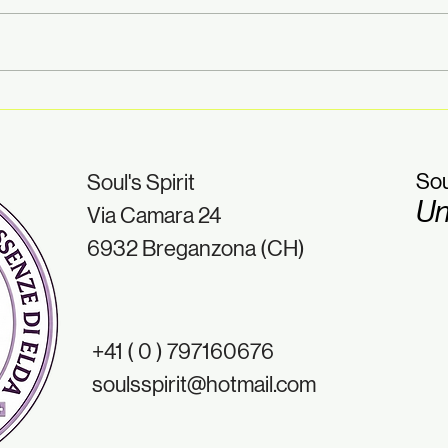
Finalmente siamo tornati!
Esse
prof
⭐ TIPS & TRICKS BY SOUL'S
aspe
SPIRIT
chi 
Sou
Soul's Spirit
- Ti
Un
Via Camara 24
Spiri
6932 Breganzona (CH)
+41 ( 0 ) 797160676
soulsspirit@hotmail.com