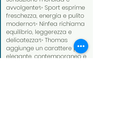
avvolgente✨ Sport esprime 
freschezza, energia e pulito 
moderno✨ Ninfea richiama 
equilibrio, leggerezza e 
delicatezza✨ Thomas 
aggiunge un carattere più 
elegante, contemporaneo e 
deciso
Quattro personalità diverse, ma 
unite dalla stessa idea: 
trasformare un gesto semplice in 
qualcosa che lasci davvero una 
sensazione.
Soul’s Spirit continua così a portare 
in Svizzera il mondo Le Essenze di 
Elda, ampliando una collezione 
sempre più orientata al benessere 