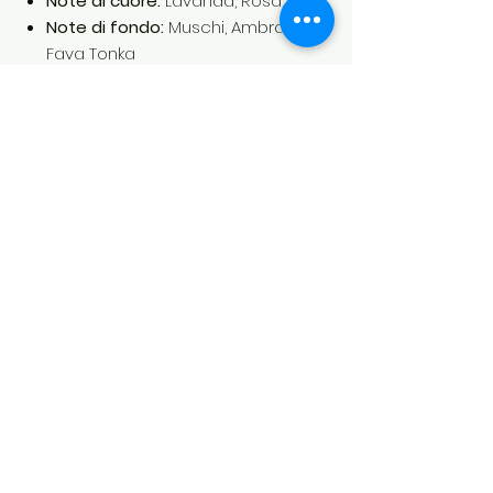
Note di cuore:
Lavanda, Rosa, Loto
Note di fondo:
Muschi, Ambra,
Fava Tonka
SKU LA00132CP
Soul's Spirit
Via Camara 24
6932 Breganzona (CH)
+41 ( 0 ) 797160676