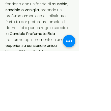
fondono con un fondo di
muschio,
sandalo e vaniglia
, creando un
profumo armonioso e sofisticato.
Perfetta per profumare ambienti
domestici o per un regalo speciale,
la
Candela Profumata Elda
trasforma ogni momento in una
esperienza sensoriale unica
.
Misura:
200 g – SMALL
Durata:
25 ore
Profumazione:
Dolce, Floreale,
Fresca
SKU:
LA00130CP