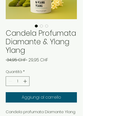
Candela Profumata
Diamante & Ylang
Ylang
Prezzo
Prezzo
 34,95 CHF 
29,95 CHF
regolare
scontato
Quantità
*
Aggiungi al carrello
Candela profumata Diamante Ylang