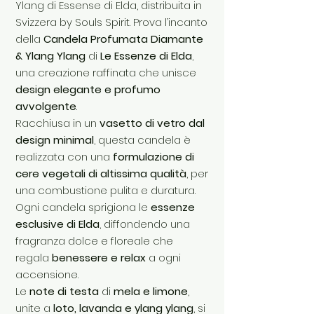
Ylang di Essense di Elda, distribuita in
Svizzera by Souls Spirit. Prova l’incanto
della
Candela Profumata Diamante
& Ylang Ylang
di
Le Essenze di Elda
,
una creazione raffinata che unisce
design elegante e profumo
avvolgente
.
Racchiusa in un
vasetto di vetro dal
design minimal
, questa candela è
realizzata con una
formulazione di
cere vegetali di altissima qualità
, per
una combustione pulita e duratura.
Ogni candela sprigiona le
essenze
esclusive di Elda
, diffondendo una
fragranza dolce e floreale che
regala
benessere e relax
a ogni
accensione.
Le
note di testa
di
mela e limone
,
unite a
loto, lavanda e ylang ylang
, si