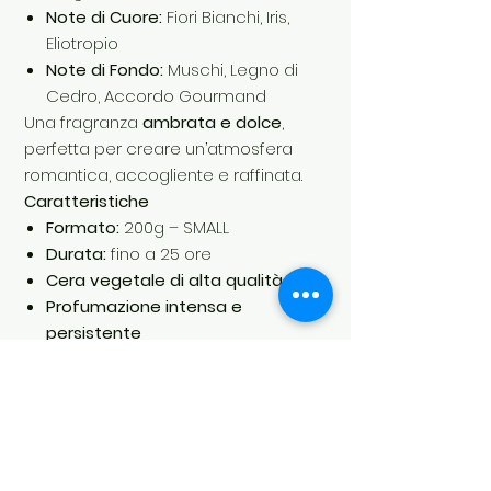
Note di Cuore:
Fiori Bianchi, Iris,
Eliotropio
Note di Fondo:
Muschi, Legno di
Cedro, Accordo Gourmand
Una fragranza
ambrata e dolce
,
perfetta per creare un’atmosfera
romantica, accogliente e raffinata.
Caratteristiche
Formato:
200g – SMALL
Durata:
fino a 25 ore
Cera vegetale di alta qualità
Profumazione intensa e
persistente
Vaso in vetro elegante e minimal
Famiglia olfattiva:
Ambrata, Dolce
Lasciati avvolgere dal mondo delle
Candele Profumate Essenze di Elda:
ogni accensione è un’esperienza
che scalda l’anima.