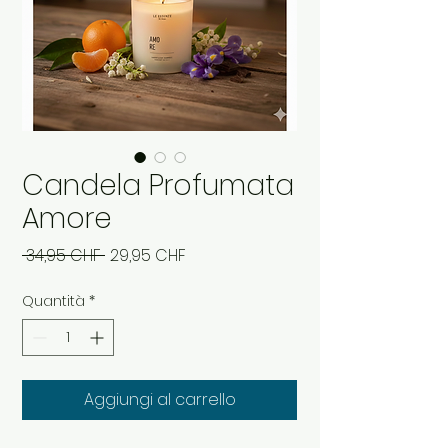
Candela Profumata
Amore
Prezzo
Prezzo
 34,95 CHF 
29,95 CHF
regolare
scontato
Quantità
*
Aggiungi al carrello